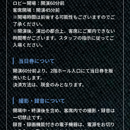
ロビー開場：開演60分前
TICKETS
客席開場：開演45分前
※開場時間は前後する可能性もございますのでご
了承ください。
GOODS
※開演後、演出の都合上、客席にご案内できない
時間帯がございます。スタッフの指示に従ってご
入場ください。
GUIDE
当日券について
SPECIAL
開演60分前より、2階ホール入口にて当日券を販
売いたします。
決済方法は、現金のみとなります。
MUSIC
撮影・録音について
MOVIE
開場中・終演後を含め、客席内での撮影・録音は
一切禁止です。
録音・録画機能付きの電子機器は、電源をお切り