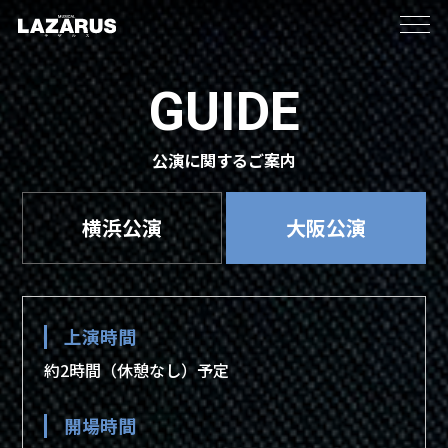
TOP
GUIDE
NEWS
公演に関するご案内
INTRODUCTION
横浜公演
大阪公演
MESSAGE
CAST/STAFF
上演時間
約2時間（休憩なし）予定
CREATOR
開場時間